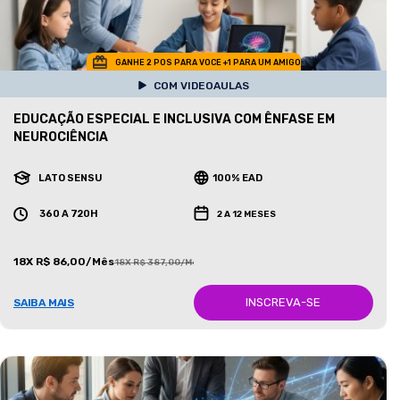
GANHE 2 POS PARA VOCE +1 PARA UM AMIGO
COM VIDEOAULAS
EDUCAÇÃO ESPECIAL E INCLUSIVA COM ÊNFASE EM
NEUROCIÊNCIA
LATO SENSU
100% EAD
360 A 720H
2 A 12 MESES
18X R$ 86,00/Mês
18X R$ 387,00/Mês
INSCREVA-SE
SAIBA MAIS