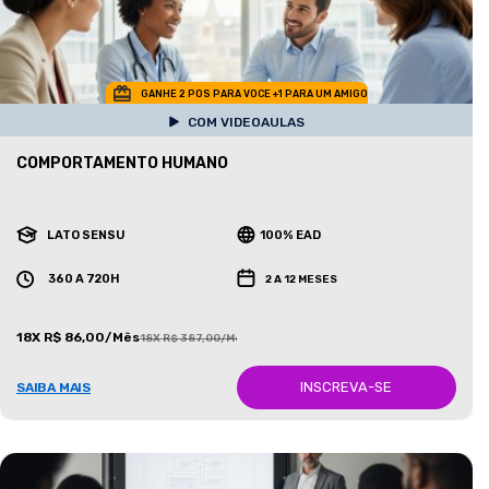
GANHE 2 POS PARA VOCE +1 PARA UM AMIGO
COM VIDEOAULAS
COMPORTAMENTO HUMANO
LATO SENSU
100% EAD
360 A 720H
2 A 12 MESES
18X R$ 86,00/Mês
18X R$ 387,00/Mês
INSCREVA-SE
SAIBA MAIS