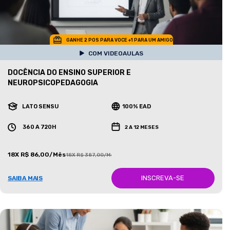
GANHE 2 POS PARA VOCE +1 PARA UM AMIGO
COM VIDEOAULAS
DOCÊNCIA DO ENSINO SUPERIOR E
NEUROPSICOPEDAGOGIA
LATO SENSU
100% EAD
360 A 720H
2 A 12 MESES
18X R$ 86,00/Mês
18X R$ 387,00/Mês
INSCREVA-SE
SAIBA MAIS