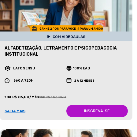
GANHE 2 POS PARA VOCE +1 PARA UM AMIGO
COM VIDEOAULAS
ALFABETIZAÇÃO, LETRAMENTO E PSICOPEDAGOGIA
INSTITUCIONAL
LATO SENSU
100% EAD
360 A 720H
2 A 12 MESES
18X R$ 86,00/Mês
18X R$ 387,00/Mês
INSCREVA-SE
SAIBA MAIS