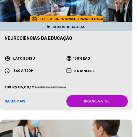
GANHE 2 POS PARA VOCE +1 PARA UM AMIGO
COM VIDEOAULAS
NEUROCIÊNCIAS DA EDUCAÇÃO
LATO SENSU
100% EAD
360 A 720H
2 A 12 MESES
18X R$ 86,00/Mês
18X R$ 387,00/Mês
INSCREVA-SE
SAIBA MAIS