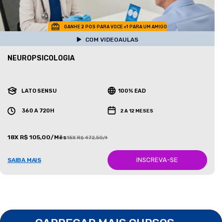
GANHE 2 POS PARA VOCE +1 PARA UM AMIGO
COM VIDEOAULAS
NEUROPSICOLOGIA
LATO SENSU
100% EAD
360 A 720H
2 A 12 MESES
18X R$ 105,00/Mês
18X R$ 472,50/Mês
INSCREVA-SE
SAIBA MAIS