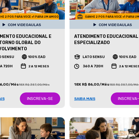
HE 2 POS PARA VOCE +1 PARA UM AMIGO
GANHE 2 POS PARA VOCE +1 PARA U
COM VIDEOAULAS
COM VIDEOAULAS
MENTO EDUCACIONAL E
ATENDIMENTO EDUCACIONAL
TORNO GLOBAL DO
ESPECIALIZADO
VOLVIMENTO
O SENSU
100% EAD
LATO SENSU
100% EAD
 A 720H
360 A 720H
2 A 12 MESES
2 A 12 MESE
86,00/Mês
18X R$ 86,00/Mês
18X R$ 387,00/Mês
18X R$ 387,00/Mê
INSCREVA-SE
INSCREVA
AIS
SAIBA MAIS