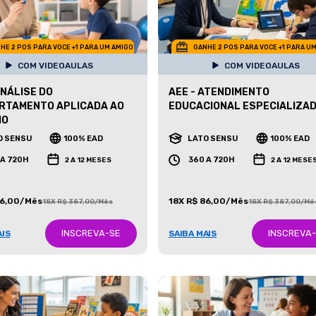
HE 2 POS PARA VOCE +1 PARA UM AMIGO
GANHE 2 POS PARA VOCE +1 PARA U
COM VIDEOAULAS
COM VIDEOAULAS
ANÁLISE DO
AEE - ATENDIMENTO
RTAMENTO APLICADA AO
EDUCACIONAL ESPECIALIZA
MO
O SENSU
100% EAD
LATO SENSU
100% EAD
 A 720H
360 A 720H
2 A 12 MESES
2 A 12 MESE
86,00/Mês
18X R$ 86,00/Mês
18X R$ 387,00/Mês
18X R$ 387,00/Mê
INSCREVA-SE
INSCREVA
AIS
SAIBA MAIS