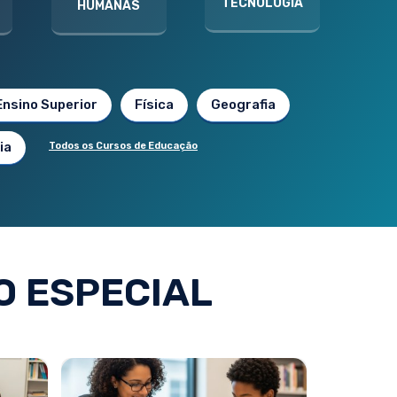
TECNOLOGIA
HUMANAS
Ensino Superior
Física
Geografia
ia
Todos os Cursos de Educação
 ESPECIAL