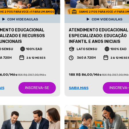
HE 2 POS PARA VOCE +1 PARA UM AMIGO
GANHE 2 POS PARA VOCE +1 PARA U
COM VIDEOAULAS
COM VIDEOAULAS
IMENTO EDUCACIONAL
ATENDIMENTO EDUCACIONAL
ALIZADO E RECURSOS
ESPECIALIZADO: EDUCAÇÃO
UNCIONAIS
INFANTIL E ANOS INICIAIS
O SENSU
100% EAD
LATO SENSU
100% EAD
 A 720H
360 A 720H
2 A 12 MESES
2 A 12 MESE
86,00/Mês
18X R$ 86,00/Mês
18X R$ 387,00/Mês
18X R$ 387,00/Mê
INSCREVA-SE
INSCREVA
AIS
SAIBA MAIS