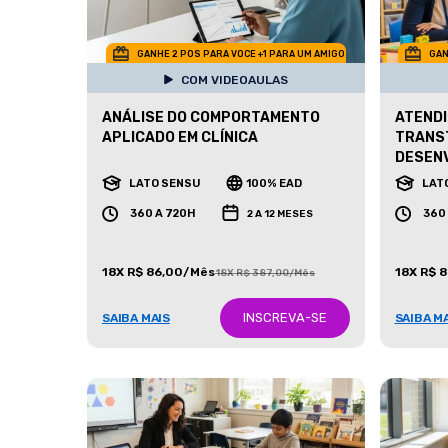
GANHE 2 POS PARA VOCE +1 PARA UM AMIGO
GAN
COM VIDEOAULAS
ANÁLISE DO COMPORTAMENTO
ATENDI
APLICADO EM CLÍNICA
TRANS
DESEN
LATO SENSU
100% EAD
LAT
360 A 720H
360
2 A 12 MESES
18X R$ 86,00/Mês
18X R$ 
18X R$ 387,00/Mês
INSCREVA-SE
SAIBA MAIS
SAIBA M