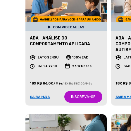
GANHE 2 POS PARA VOCE +1 PARA UM AMIGO
GAN
COM VIDEOAULAS
ABA - ANÁLISE DO
ABA - 
COMPORTAMENTO APLICADA
COMPO
AUTIS
LATO SENSU
100% EAD
LAT
360 A 720H
360
2 A 12 MESES
18X R$ 86,00/Mês
18X R$ 
18X R$ 387,00/Mês
INSCREVA-SE
SAIBA MAIS
SAIBA M