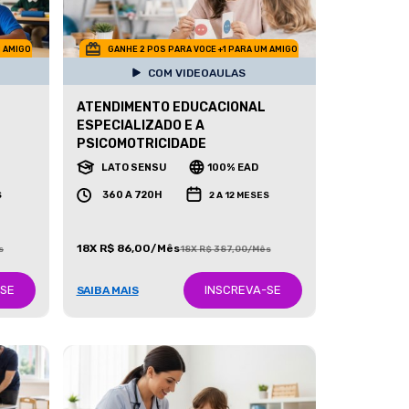
M AMIGO
GANHE 2 POS PARA VOCE +1 PARA UM AMIGO
COM VIDEOAULAS
ATENDIMENTO EDUCACIONAL
ESPECIALIZADO E A
PSICOMOTRICIDADE
LATO SENSU
100% EAD
360 A 720H
S
2 A 12 MESES
18X R$ 86,00/Mês
s
18X R$ 387,00/Mês
-SE
INSCREVA-SE
SAIBA MAIS