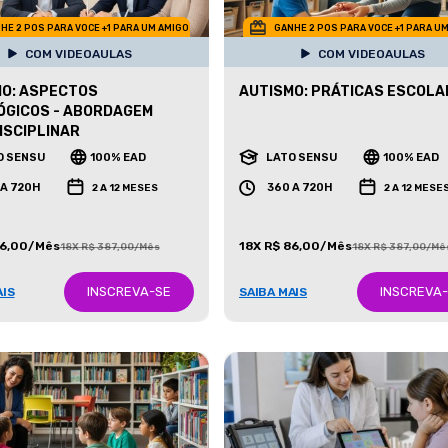
HE 2 POS PARA VOCE +1 PARA UM AMIGO
GANHE 2 POS PARA VOCE +1 PARA U
COM VIDEOAULAS
COM VIDEOAULAS
O: ASPECTOS
AUTISMO: PRÁTICAS ESCOLA
ÓGICOS - ABORDAGEM
ISCIPLINAR
O SENSU
100% EAD
LATO SENSU
100% EAD
 A 720H
360 A 720H
2 A 12 MESES
2 A 12 MESE
86,00/Mês
18X R$ 86,00/Mês
18X R$ 387,00/Mês
18X R$ 387,00/Mê
INSCREVA-SE
INSCREVA
AIS
SAIBA MAIS