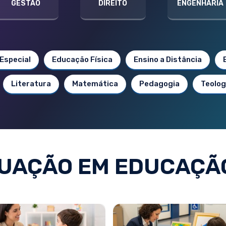
GESTÃO
DIREITO
ENGENHARIA
Especial
Educação Física
Ensino a Distância
Literatura
Matemática
Pedagogia
Teolog
UAÇÃO EM EDUCAÇÃO