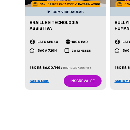
GANHE 2 POS PARA VOCE +1 PARA UM AMIGO
GAN
COM VIDEOAULAS
BRAILLE E TECNOLOGIA
BULLYI
ASSISTIVA
HUMAN
LATO SENSU
100% EAD
LAT
360 A 720H
360
2 A 12 MESES
18X R$ 86,00/Mês
18X R$ 
18X R$ 387,00/Mês
INSCREVA-SE
SAIBA MAIS
SAIBA M