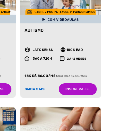
M AMIGO
GANHE 2 POS PARA VOCE +1 PARA UM AMIGO
COM VIDEOAULAS
AUTISMO
LATO SENSU
100% EAD
360 A 720H
S
2 A 12 MESES
18X R$ 86,00/Mês
s
18X R$ 387,00/Mês
-SE
INSCREVA-SE
SAIBA MAIS