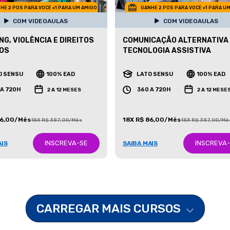
HE 2 POS PARA VOCE +1 PARA UM AMIGO
GANHE 2 POS PARA VOCE +1 PARA U
COM VIDEOAULAS
COM VIDEOAULAS
NG, VIOLÊNCIA E DIREITOS
COMUNICAÇÃO ALTERNATIVA
OS
TECNOLOGIA ASSISTIVA
O SENSU
100% EAD
LATO SENSU
100% EAD
 A 720H
360 A 720H
2 A 12 MESES
2 A 12 MESE
86,00/Mês
18X R$ 86,00/Mês
18X R$ 387,00/Mês
18X R$ 387,00/Mê
INSCREVA-SE
INSCREVA
AIS
SAIBA MAIS
CARREGAR MAIS CURSOS