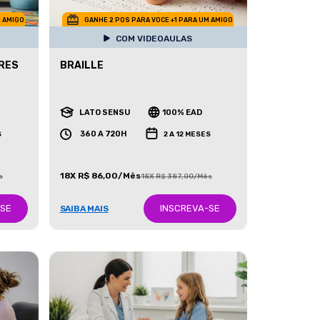
M AMIGO
GANHE 2 POS PARA VOCE +1 PARA UM AMIGO
COM VIDEOAULAS
RES
BRAILLE
LATO SENSU
100% EAD
360 A 720H
S
2 A 12 MESES
18X R$ 86,00/Mês
s
18X R$ 387,00/Mês
-SE
INSCREVA-SE
SAIBA MAIS