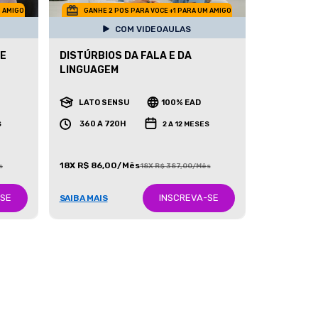
M AMIGO
GANHE 2 POS PARA VOCE +1 PARA UM AMIGO
COM VIDEOAULAS
 E
DISTÚRBIOS DA FALA E DA
LINGUAGEM
LATO SENSU
100% EAD
360 A 720H
S
2 A 12 MESES
18X R$ 86,00/Mês
s
18X R$ 387,00/Mês
-SE
INSCREVA-SE
SAIBA MAIS