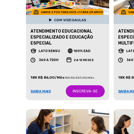
GANHE 2 POS PARA VOCE +1 PARA UM AMIGO
GAN
COM VIDEOAULAS
ATENDIMENTO EDUCACIONAL
ATEND
ESPECIALIZADO E EDUCAÇÃO
ESPECI
ESPECIAL
MULTIF
LATO SENSU
100% EAD
LAT
360 A 720H
360
2 A 12 MESES
18X R$ 86,00/Mês
18X R$ 
18X R$ 387,00/Mês
INSCREVA-SE
SAIBA MAIS
SAIBA M