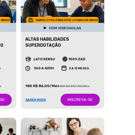
M AMIGO
GANHE 2 POS PARA VOCE +1 PARA UM AMIGO
COM VIDEOAULAS
ALTAS HABILIDADES
DO
SUPERDOTAÇÃO
LATO SENSU
100% EAD
360 A 420H
S
2 A 12 MESES
18X R$ 86,00/Mês
s
18X R$ 387,00/Mês
-SE
INSCREVA-SE
SAIBA MAIS