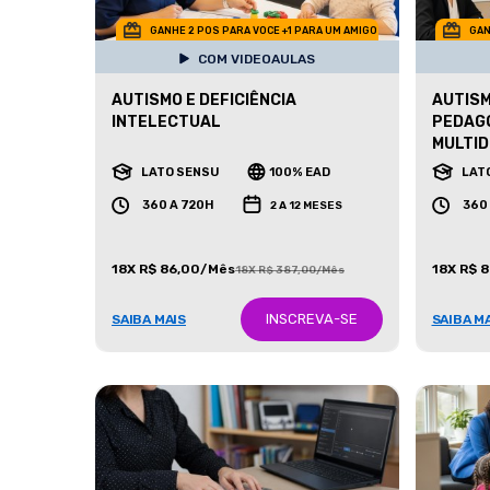
GANHE 2 POS PARA VOCE +1 PARA UM AMIGO
GAN
COM VIDEOAULAS
AUTISMO E DEFICIÊNCIA
AUTISM
INTELECTUAL
PEDAG
MULTID
LATO SENSU
100% EAD
LAT
360 A 720H
360
2 A 12 MESES
18X R$ 86,00/Mês
18X R$ 
18X R$ 387,00/Mês
INSCREVA-SE
SAIBA MAIS
SAIBA M