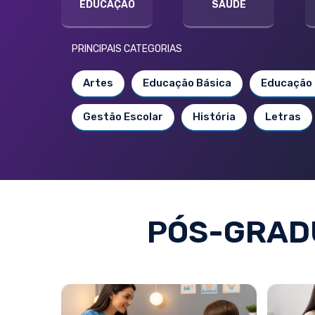
EDUCAÇÃO
SAÚDE
PRINCIPAIS CATEGORIAS
Artes
Educação Básica
Educação 
Gestão Escolar
História
Letras
PÓS-GRAD