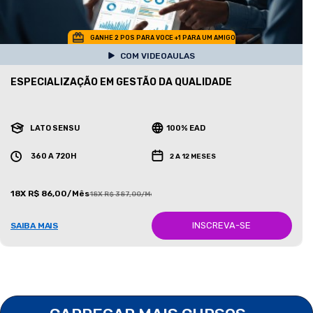
GANHE 2 POS PARA VOCE +1 PARA UM AMIGO
COM VIDEOAULAS
ESPECIALIZAÇÃO EM GESTÃO DA QUALIDADE
LATO SENSU
100% EAD
360 A 720H
2 A 12 MESES
18X R$ 86,00/Mês
18X R$ 387,00/Mês
INSCREVA-SE
SAIBA MAIS