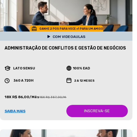
GANHE 2 POS PARA VOCE +1 PARA UM AMIGO
COM VIDEOAULAS
ADMINISTRAÇÃO DE CONFLITOS E GESTÃO DE NEGÓCIOS
LATO SENSU
100% EAD
360 A 720H
2 A 12 MESES
18X R$ 86,00/Mês
18X R$ 387,00/Mês
INSCREVA-SE
SAIBA MAIS