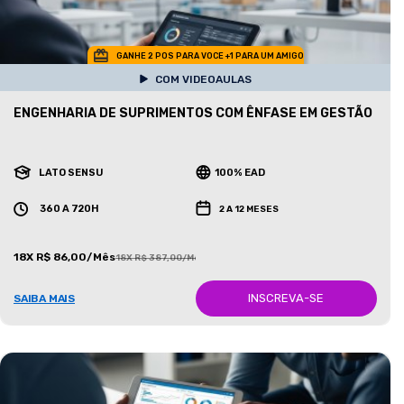
GANHE 2 POS PARA VOCE +1 PARA UM AMIGO
COM VIDEOAULAS
ENGENHARIA DE SUPRIMENTOS COM ÊNFASE EM GESTÃO
LATO SENSU
100% EAD
360 A 720H
2 A 12 MESES
18X R$ 86,00/Mês
18X R$ 387,00/Mês
INSCREVA-SE
SAIBA MAIS