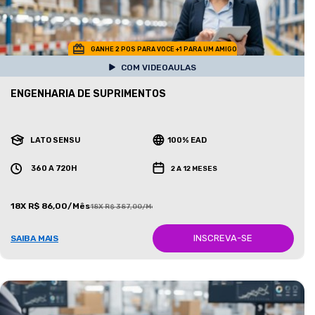
GANHE 2 POS PARA VOCE +1 PARA UM AMIGO
COM VIDEOAULAS
ENGENHARIA DE SUPRIMENTOS
LATO SENSU
100% EAD
360 A 720H
2 A 12 MESES
18X R$ 86,00/Mês
18X R$ 387,00/Mês
INSCREVA-SE
SAIBA MAIS