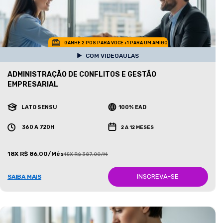
GANHE 2 POS PARA VOCE +1 PARA UM AMIGO
COM VIDEOAULAS
ADMINISTRAÇÃO DE CONFLITOS E GESTÃO
EMPRESARIAL
LATO SENSU
100% EAD
360 A 720H
2 A 12 MESES
18X R$ 86,00/Mês
18X R$ 387,00/Mês
INSCREVA-SE
SAIBA MAIS