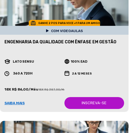
GANHE 2 POS PARA VOCE +1 PARA UM AMIGO
COM VIDEOAULAS
ENGENHARIA DA QUALIDADE COM ÊNFASE EM GESTÃO
LATO SENSU
100% EAD
360 A 720H
2 A 12 MESES
18X R$ 86,00/Mês
18X R$ 387,00/Mês
INSCREVA-SE
SAIBA MAIS