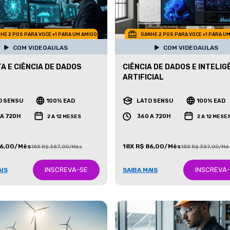
HE 2 POS PARA VOCE +1 PARA UM AMIGO
GANHE 2 POS PARA VOCE +1 PARA U
COM VIDEOAULAS
COM VIDEOAULAS
TA E CIÊNCIA DE DADOS
CIÊNCIA DE DADOS E INTELIG
ARTIFICIAL
O SENSU
100% EAD
LATO SENSU
100% EAD
 A 720H
360 A 720H
2 A 12 MESES
2 A 12 MESE
86,00/Mês
18X R$ 86,00/Mês
18X R$ 387,00/Mês
18X R$ 387,00/Mê
INSCREVA-SE
INSCREVA
AIS
SAIBA MAIS