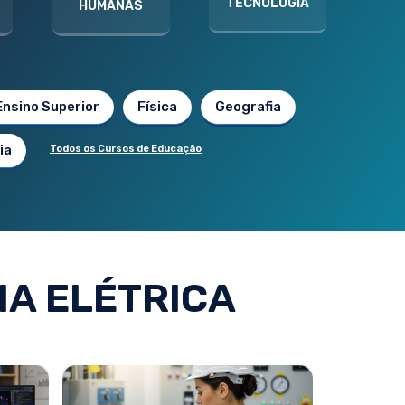
TECNOLOGIA
HUMANAS
Ensino Superior
Física
Geografia
ia
Todos os Cursos de Educação
A ELÉTRICA