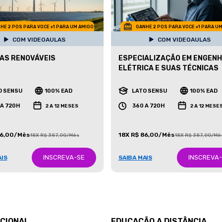
HE 2 POS PARA VOCE +1 PARA UM AMIGO
GANHE 2 POS PARA VOCE +1 PARA U
COM VIDEOAULAS
COM VIDEOAULAS
AS RENOVÁVEIS
ESPECIALIZAÇÃO EM ENGENH
ELÉTRICA E SUAS TÉCNICAS
O SENSU
100% EAD
LATO SENSU
100% EAD
 A 720H
360 A 720H
2 A 12 MESES
2 A 12 MESE
86,00/Mês
18X R$ 86,00/Mês
18X R$ 387,00/Mês
18X R$ 387,00/Mê
INSCREVA-SE
INSCREVA
AIS
SAIBA MAIS
UCIONAL
EDUCAÇÃO A DISTÂNCIA