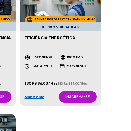
M AMIGO
GANHE 2 POS PARA VOCE +1 PARA UM AMIGO
COM VIDEOAULAS
ÊNCIA
EFICIÊNCIA ENERGÉTICA
LATO SENSU
100% EAD
360 A 720H
S
2 A 12 MESES
18X R$ 86,00/Mês
s
18X R$ 387,00/Mês
-SE
INSCREVA-SE
SAIBA MAIS