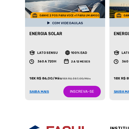
GANHE 2 POS PARA VOCE +1 PARA UM AMIGO
GAN
COM VIDEOAULAS
ENERGIA SOLAR
ENERGI
LATO SENSU
100% EAD
LAT
360 A 720H
360
2 A 12 MESES
18X R$ 86,00/Mês
18X R$ 
18X R$ 387,00/Mês
INSCREVA-SE
SAIBA MAIS
SAIBA M
INSTIT