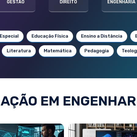
GESTÃO
DIREITO
ENGENHARIA
Especial
Educação Física
Ensino a Distância
Literatura
Matemática
Pedagogia
Teolog
AÇÃO EM ENGENHARI