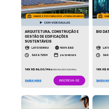
GANHE 2 POS PARA VOCE +1 PARA UM AMIGO
GAN
COM VIDEOAULAS
ARQUITETURA, CONSTRUÇÃO E
BIG DA
GESTÃO DE EDIFICAÇÕES
SUSTENTÁVEIS
LATO SENSU
100% EAD
LAT
360 A 720H
360
2 A 12 MESES
18X R$ 86,00/Mês
18X R$ 
18X R$ 387,00/Mês
INSCREVA-SE
SAIBA MAIS
SAIBA M