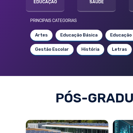
EDUCAÇÃO
SAÚDE
PRINCIPAIS CATEGORIAS
Artes
Educação Básica
Educação 
Gestão Escolar
História
Letras
PÓS-GRADU